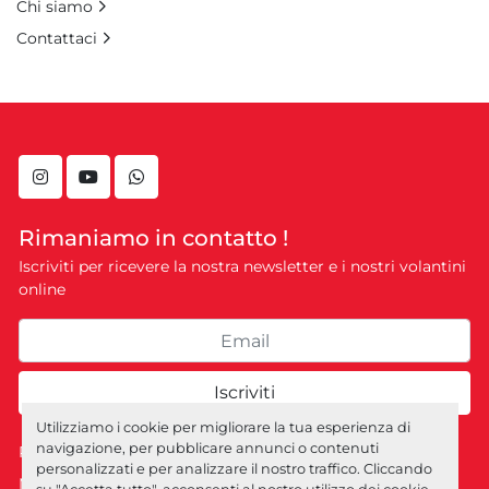
Chi siamo
Contattaci
instagram
youtube
whatsapp
Rimaniamo in contatto !
Iscriviti per ricevere la nostra newsletter e i nostri volantini
online
Iscriviti
Utilizziamo i cookie per migliorare la tua esperienza di
navigazione, per pubblicare annunci o contenuti
Personalizza le preferenze sui Cookies
personalizzati e per analizzare il nostro traffico. Cliccando
Machinio System
sito web di
Machinio