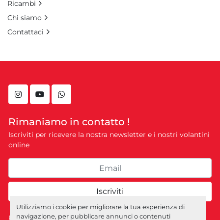
Ricambi
Chi siamo
Contattaci
instagram
youtube
whatsapp
Rimaniamo in contatto !
Iscriviti per ricevere la nostra newsletter e i nostri volantini
online
Iscriviti
Utilizziamo i cookie per migliorare la tua esperienza di
navigazione, per pubblicare annunci o contenuti
Personalizza le preferenze sui Cookies