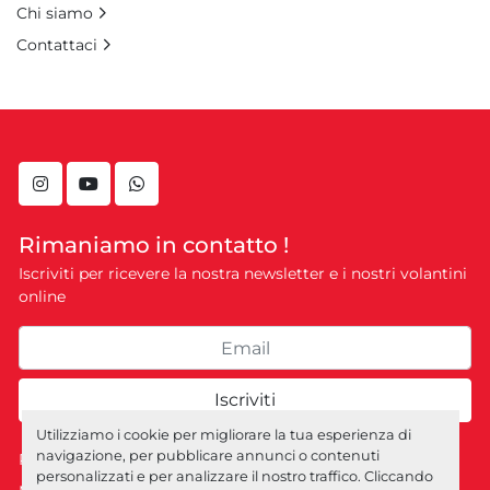
Chi siamo
Contattaci
instagram
youtube
whatsapp
Rimaniamo in contatto !
Iscriviti per ricevere la nostra newsletter e i nostri volantini
online
Iscriviti
Utilizziamo i cookie per migliorare la tua esperienza di
navigazione, per pubblicare annunci o contenuti
Personalizza le preferenze sui Cookies
personalizzati e per analizzare il nostro traffico. Cliccando