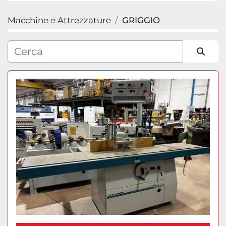
Macchine e Attrezzature
GRIGGIO
Categoria
Produttore
Ordina per
Modello