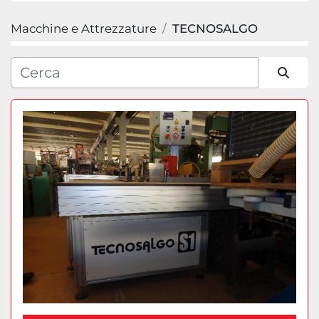
Macchine e Attrezzature
TECNOSALGO
Categoria
Produttore
Ordina per
Modello