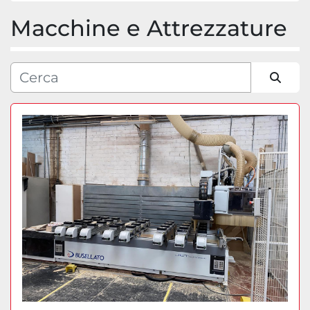
Macchine e Attrezzature
Categoria
Produttore
Ordina per
Modello