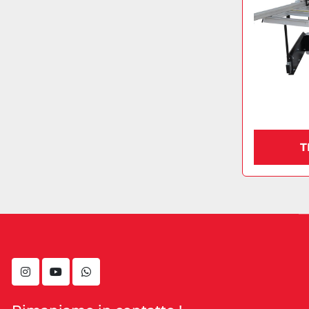
T
instagram
youtube
whatsapp