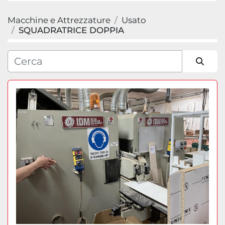
Macchine e Attrezzature
Usato
Categoria
SQUADRATRICE DOPPIA
Produttore
Ordina per
Modello