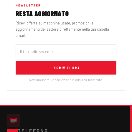
NEWSLETTER
RESTA AGGIORNATO
Ricevi offerte su macchine usate, promozioni e
aggiornamenti del settore direttamente nella tua casella
email.
ISCRIVITI ORA
Nessuno spam. Cancellazione in qualsiasi momento.
TELEFONO