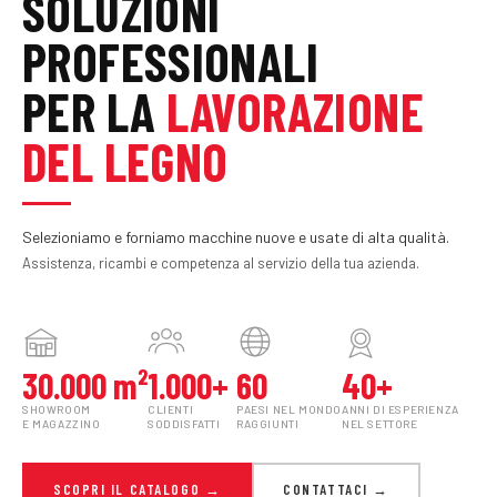
SOLUZIONI
PROFESSIONALI
PER LA
LAVORAZIONE
DEL LEGNO
Selezioniamo e forniamo macchine nuove e usate di alta qualità.
Assistenza, ricambi e competenza al servizio della tua azienda.
30.000 m²
1.000+
60
40+
SHOWROOM
CLIENTI
PAESI NEL MONDO
ANNI DI ESPERIENZA
E MAGAZZINO
SODDISFATTI
RAGGIUNTI
NEL SETTORE
SCOPRI IL CATALOGO →
CONTATTACI →