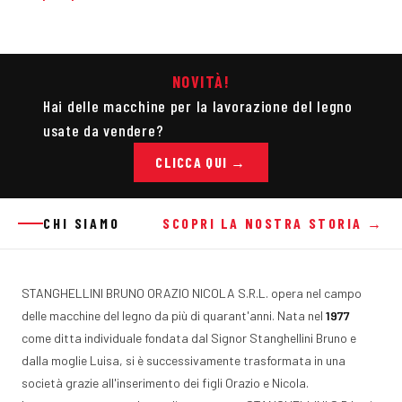
NOVITÀ!
Hai delle macchine per la lavorazione del legno
usate da vendere?
CLICCA QUI →
CHI SIAMO
SCOPRI LA NOSTRA STORIA →
STANGHELLINI BRUNO ORAZIO NICOLA S.R.L. opera nel campo
delle macchine del legno da più di quarant'anni. Nata nel
1977
come ditta individuale fondata dal Signor Stanghellini Bruno e
dalla moglie Luisa, si è successivamente trasformata in una
società grazie all'inserimento dei figli Orazio e Nicola.