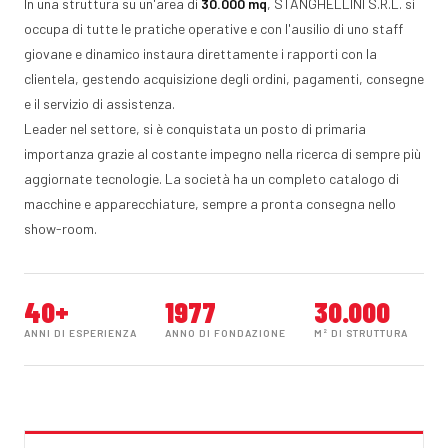
In una struttura su un'area di
30.000 mq
, STANGHELLINI S.R.L. si
occupa di tutte le pratiche operative e con l'ausilio di uno staff
giovane e dinamico instaura direttamente i rapporti con la
clientela, gestendo acquisizione degli ordini, pagamenti, consegne
e il servizio di assistenza.
Leader nel settore, si è conquistata un posto di primaria
importanza grazie al costante impegno nella ricerca di sempre più
aggiornate tecnologie. La società ha un completo catalogo di
macchine e apparecchiature, sempre a pronta consegna nello
show-room.
40+
1977
30.000
ANNI DI ESPERIENZA
ANNO DI FONDAZIONE
M² DI STRUTTURA