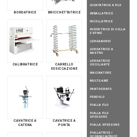
GIUNTATRICE A FILO
BORDATRICE
BRICCHETTATRICE
IMBALLATRICE
INCOLLATRICE
INSERITRICE DI COLLA
E SPINE
LEVIGABORDI
LEVIGATRICE A
NASTRO
LEVIGATRICE
CALIBRATRICE
CARRELLO
OSCILLANTE
ESSICCAZIONE
MACINATORE
MULTILAME
PANTOGRAFO
PENDOLO
PIALLA FILO
PIALLA FILO
SPESSORE
CAVATRICE A
CAVATRICE A
PIALLA SPESSORE
CATENA
PUNTA
PIALLATRICE /
SCORNICIATRICE