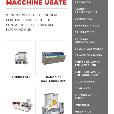
MACCHINE USATE
ASPIRATORI
BANCO DI
CARTEGGIATURA
SE NON TROVI QUELLO CHE STAI
BORDATRICE
CERCANDO, NON ESITARE A
CONTATTARCI
PER QUALSIASI
BRICCHETTATRICE
INFORMAZIONE.
CALIBRATRICE
CARRELLO
ESSICCAZIONE
CAVATRICE A CATENA
CAVATRICE A PUNTA
CENTRO DI LAVORO
PER INFISSI CNI
CENTRO DI LAVORO
PER PANNELLI CNI
ASPIRATORI
BANCO DI
CARTEGGIATURA
CODETTATRICE
COMBINATA
CONVOGLIATORE
AEREO
FORATRICE
FRESATRICE