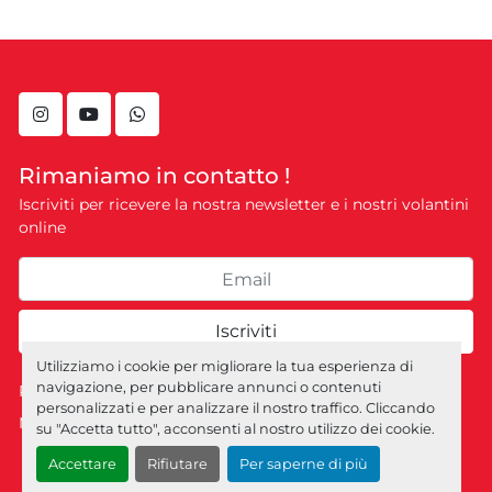
instagram
youtube
whatsapp
Rimaniamo in contatto !
Iscriviti per ricevere la nostra newsletter e i nostri volantini
online
Iscriviti
Utilizziamo i cookie per migliorare la tua esperienza di
navigazione, per pubblicare annunci o contenuti
Personalizza le preferenze sui Cookies
personalizzati e per analizzare il nostro traffico. Cliccando
Machinio System
sito web di
Machinio
su "Accetta tutto", acconsenti al nostro utilizzo dei cookie.
Accettare
Rifiutare
Per saperne di più