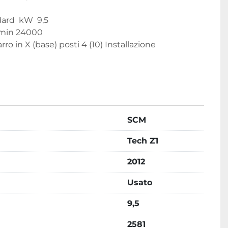
d  ​​kW  9,5

/min 24000

ro in X (base) posti 4 (10) Installazione

SCM
Tech Z1
2012
Usato
9,5
2581