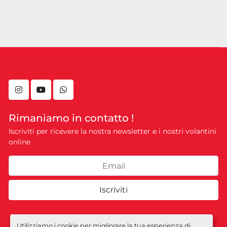
instagram
youtube
whatsapp
Rimaniamo in contatto !
Iscriviti per ricevere la nostra newsletter e i nostri volantini
online
Iscriviti
Utilizziamo i cookie per migliorare la tua esperienza di