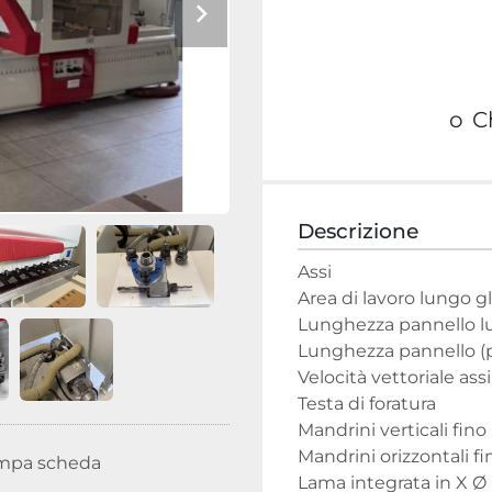
o
C
Descrizione
Assi

Area di lavoro lungo gl
Lunghezza pannello lu
Lunghezza pannello (p
Velocità vettoriale ass
Testa di foratura

Mandrini verticali fino 
Mandrini orizzontali fin
mpa scheda
Lama integrata in X Ø 