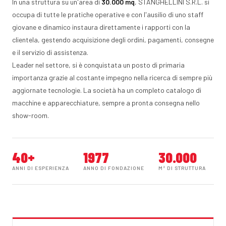
In una struttura su un'area di
30.000 mq
, STANGHELLINI S.R.L. si
occupa di tutte le pratiche operative e con l'ausilio di uno staff
giovane e dinamico instaura direttamente i rapporti con la
clientela, gestendo acquisizione degli ordini, pagamenti, consegne
e il servizio di assistenza.
Leader nel settore, si è conquistata un posto di primaria
importanza grazie al costante impegno nella ricerca di sempre più
aggiornate tecnologie. La società ha un completo catalogo di
macchine e apparecchiature, sempre a pronta consegna nello
show-room.
40+
1977
30.000
ANNI DI ESPERIENZA
ANNO DI FONDAZIONE
M² DI STRUTTURA