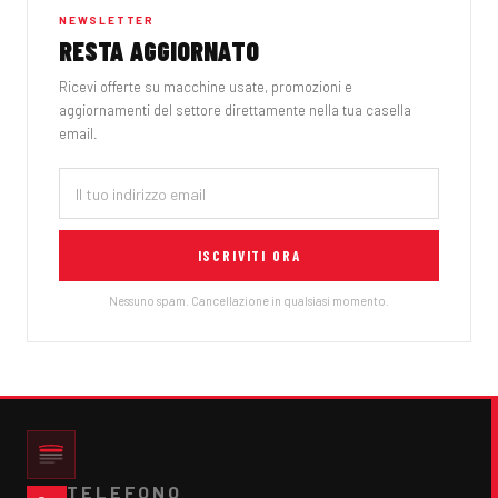
NEWSLETTER
RESTA AGGIORNATO
Ricevi offerte su macchine usate, promozioni e
aggiornamenti del settore direttamente nella tua casella
email.
ISCRIVITI ORA
Nessuno spam. Cancellazione in qualsiasi momento.
TELEFONO