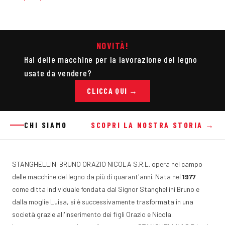
NOVITÀ!
Hai delle macchine per la lavorazione del legno
usate da vendere?
CLICCA QUI →
CHI SIAMO
SCOPRI LA NOSTRA STORIA →
STANGHELLINI BRUNO ORAZIO NICOLA S.R.L. opera nel campo
delle macchine del legno da più di quarant'anni. Nata nel
1977
come ditta individuale fondata dal Signor Stanghellini Bruno e
dalla moglie Luisa, si è successivamente trasformata in una
società grazie all'inserimento dei figli Orazio e Nicola.