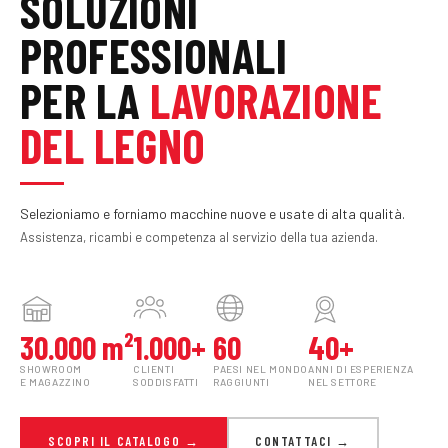
SOLUZIONI
PROFESSIONALI
PER LA
LAVORAZIONE
DEL LEGNO
Selezioniamo e forniamo macchine nuove e usate di alta qualità.
Assistenza, ricambi e competenza al servizio della tua azienda.
30.000 m²
1.000+
60
40+
SHOWROOM
CLIENTI
PAESI NEL MONDO
ANNI DI ESPERIENZA
E MAGAZZINO
SODDISFATTI
RAGGIUNTI
NEL SETTORE
SCOPRI IL CATALOGO →
CONTATTACI →