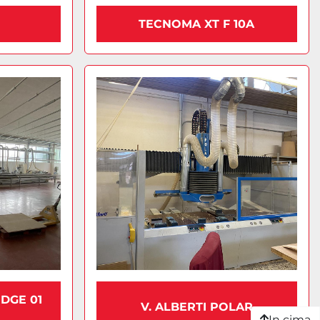
TECNOMA XT F 10A
DGE 01
V. ALBERTI POLAR
In cima