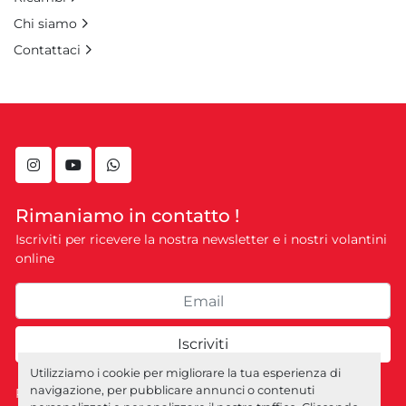
Chi siamo
Contattaci
instagram
youtube
whatsapp
Rimaniamo in contatto !
Iscriviti per ricevere la nostra newsletter e i nostri volantini
online
Iscriviti
Utilizziamo i cookie per migliorare la tua esperienza di
navigazione, per pubblicare annunci o contenuti
Personalizza le preferenze sui Cookies