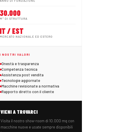
ANNO DI FONDAZIONE
30.000
M² DI STRUTTURA
IT / EST
MERCATO NAZIONALE ED ESTERO
I NOSTRI VALORI
Onestà e trasparenza
Competenza tecnica
Assistenza post vendita
Tecnologie aggiornate
Macchine revisionate a normativa
Rapporto diretto con il cliente
VIENI A TROVARCI
Visita il nostro show-room di 10.000 mq con
macchine nuove e usate sempre disponibili