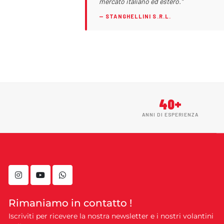
mercato italiano ed estero."
— STANGHELLINI S.R.L.
40+
ANNI DI ESPERIENZA
instagram
youtube
whatsapp
Rimaniamo in contatto !
Iscriviti per ricevere la nostra newsletter e i nostri volantini