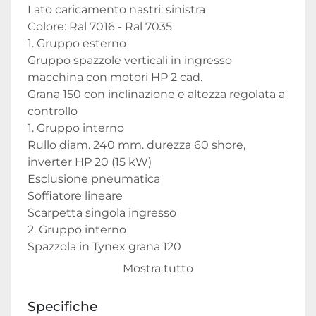
Lato caricamento nastri: sinistra

Colore: Ral 7016 - Ral 7035

1. Gruppo esterno

Gruppo spazzole verticali in ingresso 
macchina con motori HP 2 cad.

Grana 150 con inclinazione e altezza regolata a 
controllo

1. Gruppo interno

Rullo diam. 240 mm. durezza 60 shore, 
inverter HP 20 (15 kW)

Esclusione pneumatica

Soffiatore lineare

Scarpetta singola ingresso

2. Gruppo interno

Spazzola in Tynex grana 120

Motore HP 5.5

Mostra tutto
Inversione rotazione e oscillazione

3. Gruppo interno

Specifiche
Spazzola Flex-Trim diam. 300 mm.
