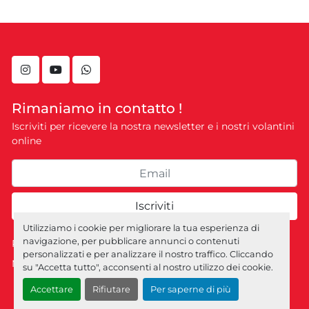
instagram
youtube
whatsapp
Rimaniamo in contatto !
Iscriviti per ricevere la nostra newsletter e i nostri volantini
online
Iscriviti
Utilizziamo i cookie per migliorare la tua esperienza di
navigazione, per pubblicare annunci o contenuti
Personalizza le preferenze sui Cookies
personalizzati e per analizzare il nostro traffico. Cliccando
Machinio System
sito web di
Machinio
su "Accetta tutto", acconsenti al nostro utilizzo dei cookie.
Accettare
Rifiutare
Per saperne di più