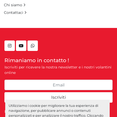
Chi siamo
Contattaci
instagram
youtube
whatsapp
Rimaniamo in contatto !
Iscriviti per ricevere la nostra newsletter e i nostri volantini
online
Iscriviti
Utilizziamo i cookie per migliorare la tua esperienza di
navigazione, per pubblicare annunci o contenuti
Personalizza le preferenze sui Cookies
personalizzati e per analizzare il nostro traffico. Cliccando