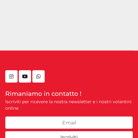
instagram
youtube
whatsapp
Rimaniamo in contatto !
Iscriviti per ricevere la nostra newsletter e i nostri volantini
online
Iscriviti