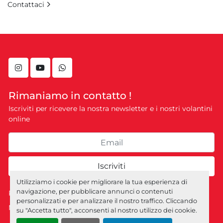
Contattaci
instagram
youtube
whatsapp
Rimaniamo in contatto !
Iscriviti per ricevere la nostra newsletter e i nostri volantini
online
Iscriviti
Utilizziamo i cookie per migliorare la tua esperienza di
navigazione, per pubblicare annunci o contenuti
Personalizza le preferenze sui Cookies
personalizzati e per analizzare il nostro traffico. Cliccando
Machinio System
sito web di
Machinio
su "Accetta tutto", acconsenti al nostro utilizzo dei cookie.