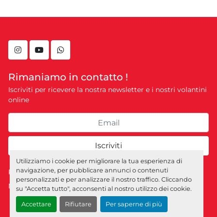
instagram
youtube
whatsapp
Rimaniamo in contatto !
Iscriviti per ricevere la nostra newsletter e i nostri volantini
online
Iscriviti
Utilizziamo i cookie per migliorare la tua esperienza di
navigazione, per pubblicare annunci o contenuti
Personalizza le preferenze sui Cookies
personalizzati e per analizzare il nostro traffico. Cliccando
Machinio System
sito web di
Machinio
su "Accetta tutto", acconsenti al nostro utilizzo dei cookie.
Accettare
Rifiutare
Per saperne di più