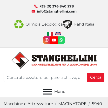
+39 (0) 376 840 278
info@stanghellini.com
Olimpia L'ecologica
Fahd Italia
instagram
youtube
whatsapp
Cerca
Menu
Macchine e Attrezzature
MACINATORE
5940