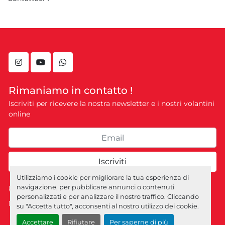
instagram
youtube
whatsapp
Rimaniamo in contatto !
Iscriviti per ricevere la nostra newsletter e i nostri volantini
online
Iscriviti
Utilizziamo i cookie per migliorare la tua esperienza di
navigazione, per pubblicare annunci o contenuti
Personalizza le preferenze sui Cookies
personalizzati e per analizzare il nostro traffico. Cliccando
Machinio System
sito web di
Machinio
su "Accetta tutto", acconsenti al nostro utilizzo dei cookie.
Accettare
Rifiutare
Per saperne di più