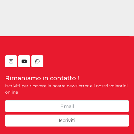
instagram
youtube
whatsapp
Rimaniamo in contatto !
Iscriviti per ricevere la nostra newsletter e i nostri volantini
online
Iscriviti