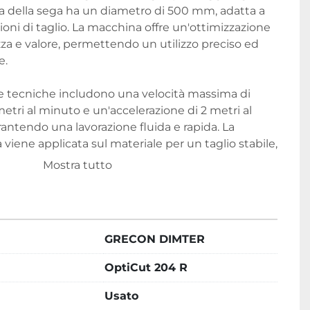
a della sega ha un diametro di 500 mm, adatta a 
ioni di taglio. La macchina offre un'ottimizzazione 
a e valore, permettendo un utilizzo preciso ed 
e.
che tecniche includono una velocità massima di 
etri al minuto e un'accelerazione di 2 metri al 
ntendo una lavorazione fluida e rapida. La 
iene applicata sul materiale per un taglio stabile, 
 tre espulsori per una gestione efficiente del 
Mostra tutto
è inoltre dotata di tavoli di scarico e di un tavolo 
il flusso e il posizionamento del materiale.
GRECON DIMTER
OptiCut 204 R
Usato