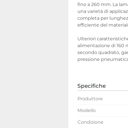
fino a 260 mm. La lam
una varietà di applicaz
completa per lunghezz
efficiente del material
Ulteriori caratteristi
alimentazione di 160 m
secondo quadrato, gara
pressione pneumatica v
e il sistema comprende
materiale. La macchina 
rotante per facilitare 
Specifiche
Produttore
Modello
Condizione