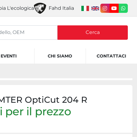
ia L'ecologica
Fahd Italia
instagram
youtube
what
Cerca
EVENTI
CHI SIAMO
CONTATTACI
TER OptiCut 204 R
 per il prezzo