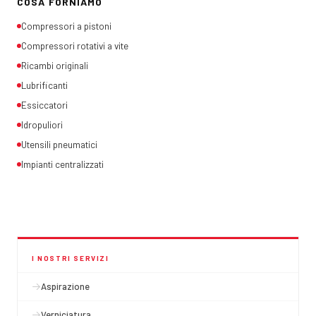
COSA FORNIAMO
Compressori a pistoni
Compressori rotativi a vite
Ricambi originali
Lubrificanti
Essiccatori
Idropuliori
Utensili pneumatici
Impianti centralizzati
I NOSTRI SERVIZI
Aspirazione
Verniciatura