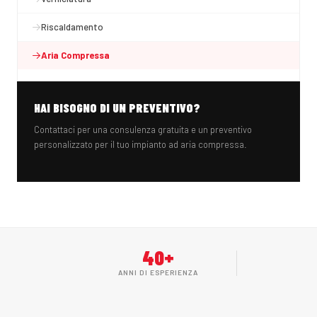
Riscaldamento
Aria Compressa
HAI BISOGNO DI UN PREVENTIVO?
Contattaci per una consulenza gratuita e un preventivo
personalizzato per il tuo impianto ad aria compressa.
40+
ANNI DI ESPERIENZA