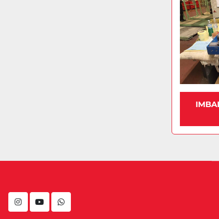
IMBA
instagram
youtube
whatsapp