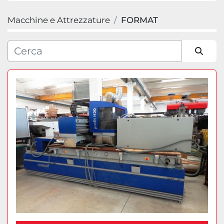
Macchine e Attrezzature
FORMAT
Categoria
Produttore
Ordina per
Modello