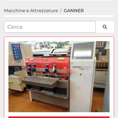
Macchine e Attrezzature
GANNER
Categoria
Produttore
Ordina per
Modello