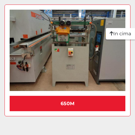
In cima
650M