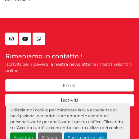
instagram
youtube
whatsapp
Rimaniamo in contatto !
Iscriviti per ricevere la nostra newsletter e i nostri volantini
online
Iscriviti
Utilizziamo i cookie per migliorare la tua esperienza di
navigazione, per pubblicare annunci o contenuti
Personalizza le preferenze sui Cookies
personalizzati e per analizzare il nostro traffico. Cliccando
Machinio System
sito web di
Machinio
su "Accetta tutto", acconsenti al nostro utilizzo dei cookie.
Accettare
Rifiutare
Per saperne di più