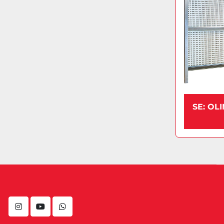
SE: OLI
instagram
youtube
whatsapp