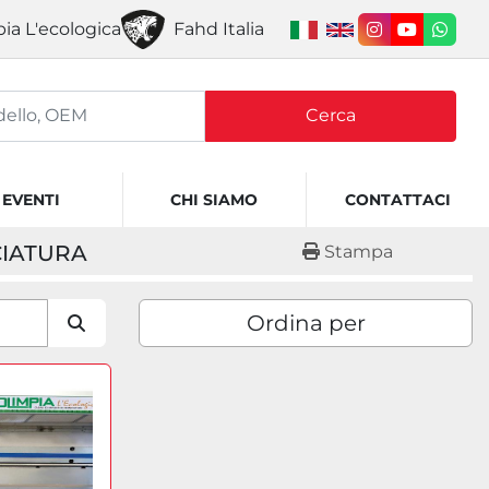
ia L'ecologica
Fahd Italia
instagram
youtube
what
Cerca
EVENTI
CHI SIAMO
CONTATTACI
CIATURA
Stampa
Ordina per