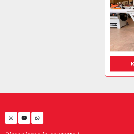
K
instagram
youtube
whatsapp