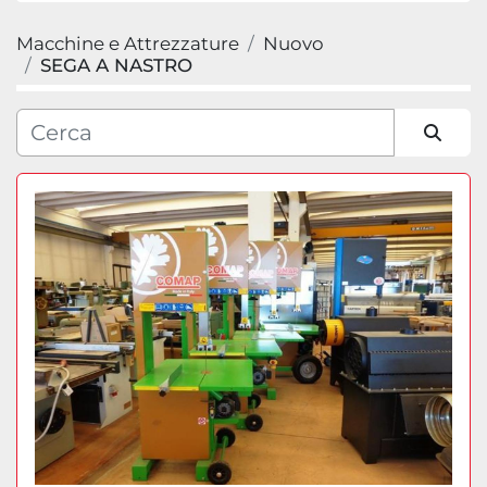
Macchine e Attrezzature
Nuovo
Categoria
SEGA A NASTRO
Produttore
Ordina per
Modello