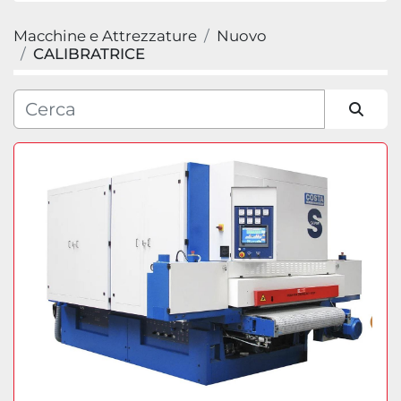
Macchine e Attrezzature
Nuovo
Categoria
CALIBRATRICE
Produttore
Ordina per
Modello