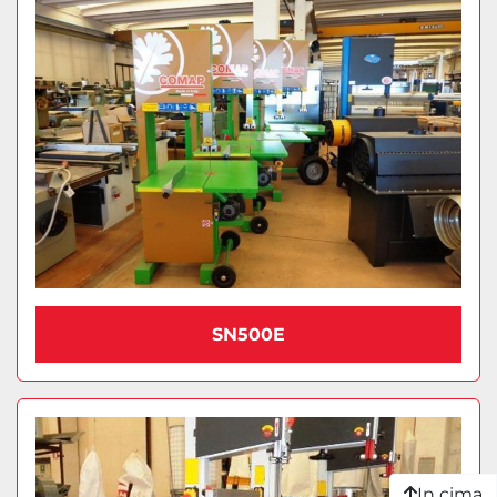
SN500E
In cima