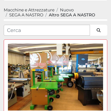
Macchine e Attrezzature
Nuovo
Categoria
SEGA A NASTRO
Altro SEGA A NASTRO
Produttore
Ordina per
Modello