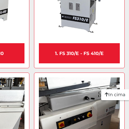
10
1. FS 310/E - FS 410/E
In cima