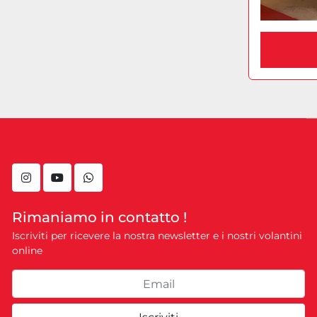
instagram
youtube
whatsapp
Rimaniamo in contatto !
Iscriviti per ricevere la nostra newsletter e i nostri volantini
online