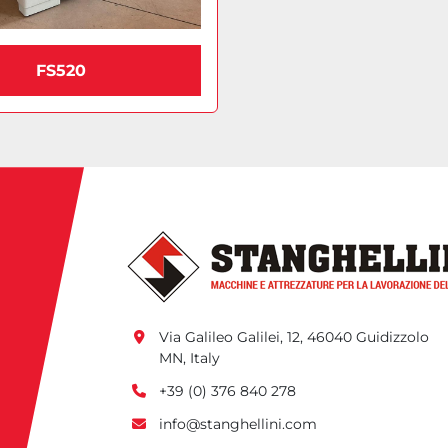
FS520
Via Galileo Galilei, 12, 46040 Guidizzolo 
MN, Italy
+39 (0) 376 840 278
info@stanghellini.com