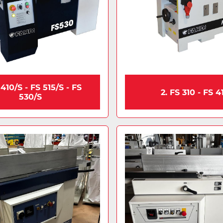
 410/S - FS 515/S - FS
2. FS 310 - FS 4
530/S