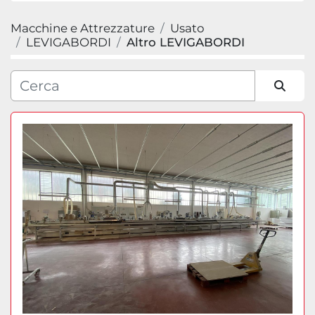
Macchine e Attrezzature
Usato
Categoria
LEVIGABORDI
Altro LEVIGABORDI
Produttore
Ordina per
Modello