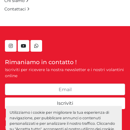
Chi siamo
Contattaci
instagram
youtube
whatsapp
Rimaniamo in contatto !
Iscriviti per ricevere la nostra newsletter e i nostri volantini
online
Iscriviti
Utilizziamo i cookie per migliorare la tua esperienza di
navigazione, per pubblicare annunci o contenuti
Personalizza le preferenze sui Cookies
personalizzati e per analizzare il nostro traffico. Cliccando
Machinio System
sito web di
Machinio
su "Accetta tutto", acconsenti al nostro utilizzo dei cookie.