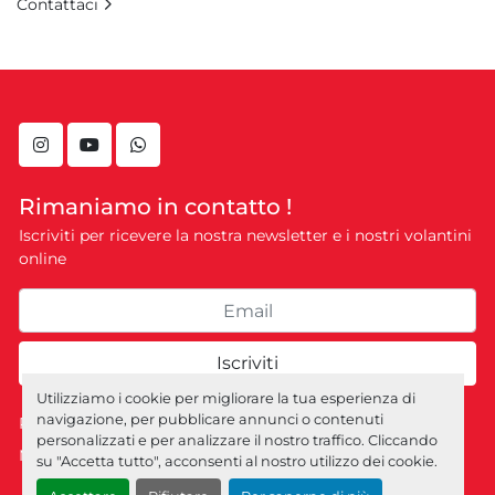
Contattaci
instagram
youtube
whatsapp
Rimaniamo in contatto !
Iscriviti per ricevere la nostra newsletter e i nostri volantini
online
Iscriviti
Utilizziamo i cookie per migliorare la tua esperienza di
navigazione, per pubblicare annunci o contenuti
Personalizza le preferenze sui Cookies
personalizzati e per analizzare il nostro traffico. Cliccando
Machinio System
sito web di
Machinio
su "Accetta tutto", acconsenti al nostro utilizzo dei cookie.