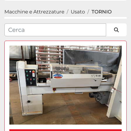
Macchine e Attrezzature
Usato
TORNIO
Categoria
Produttore
Ordina per
Modello