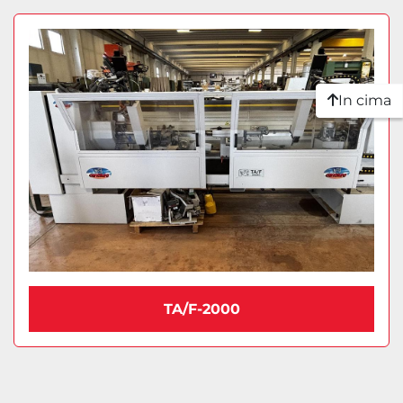
In cima
TA/F-2000