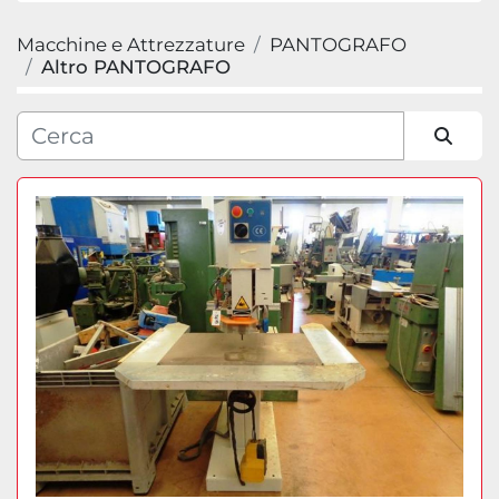
Macchine e Attrezzature
PANTOGRAFO
Categoria
Altro PANTOGRAFO
Produttore
Ordina per
Modello