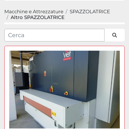
Macchine e Attrezzature
SPAZZOLATRICE
Categoria
Altro SPAZZOLATRICE
Produttore
Ordina per
Modello