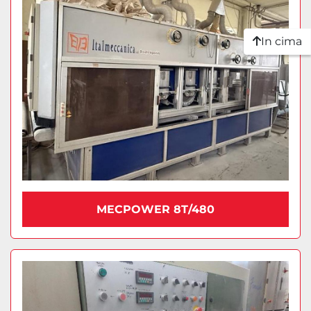
In cima
MECPOWER 8T/480