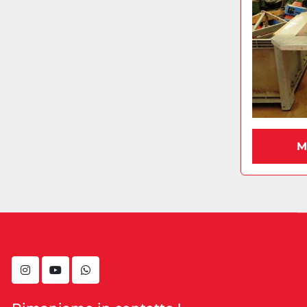
M
instagram
youtube
whatsapp